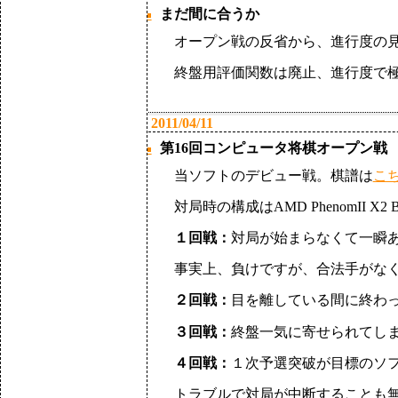
まだ間に合うか
■
オープン戦の反省から、進行度の
終盤用評価関数は廃止、進行度で
2011/04/11
第16回コンピュータ将棋オープン戦
■
当ソフトのデビュー戦。棋譜は
こ
対局時の構成はAMD PhenomII X2 BE55
１回戦：
対局が始まらなくて一瞬あ
事実上、負けですが、合法手がな
２回戦：
目を離している間に終わ
３回戦：
終盤一気に寄せられてし
４回戦：
１次予選突破が目標のソ
トラブルで対局が中断することも