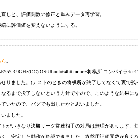
見直しと、評価関数の修正と重みデータ再学習。
極端に評価値を変えないようにする。
ちら
。
5 3.9GHz(OC) OS:Ubuntu64bit mono+将棋所 コンパイラ:icc12
せりました。(テストのときの将棋所が終了してなくて裏で残っ
くなるまで投了しないという方針ですので、このような結果に
っていたので、バグでも出したかと思いました。
まいました。
フトがいきなり決勝リーグ常連相手の対局は無理があります。
無く、安定した動作が確認できました。終盤用評価関数が良く