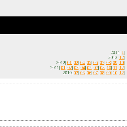
2014|
1
|
2013|
12
|
2012|
01
|
02
|
04
|
05
|
06
|
07
|
08
|
09
|
10
|
2011|
01
|
02
|
03
|
04
|
05
|
07
|
08
|
10
|
11
|
12
|
2010|
02
|
03
|
06
|
07
|
08
|
09
|
10
|
12
|