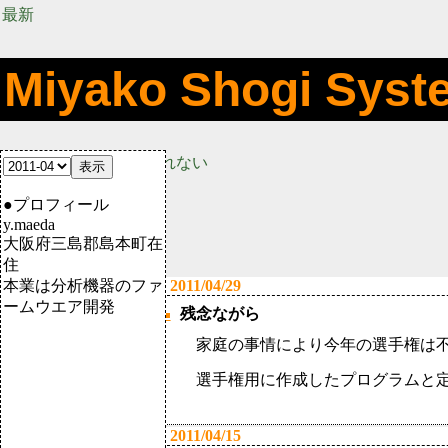
最新
Miyako Shogi Syst
コツコツ改良、へこたれない
●プロフィール
y.maeda
大阪府三島郡島本町在
住
2011/04/29
本業は分析機器のファ
ームウエア開発
残念ながら
■
家庭の事情により今年の選手権は
選手権用に作成したプログラムと
2011/04/15