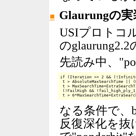
Glaurungの
■
USIプロトコル
のglaurun
先読み中、"po
if (Iteration >= 2 && (!Infinit
 t > AbsoluteMaxSearchTime || (
 t > MaxSearchTime+ExtraSearchTi
 (!FailHigh && !fail_high_ply_1
なる条件で、b
反復深化を抜