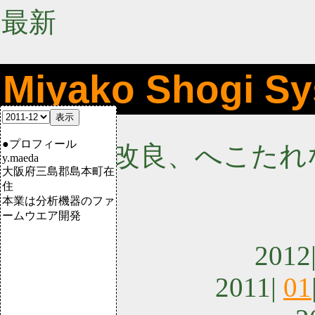
最新
Miyako Shogi S
●プロフィール
コツコツ改良、へこたれ
y.maeda
大阪府三島郡島本町在
住
本業は分析機器のファ
ームウエア開発
2012
2011|
01